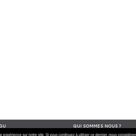
GU
QUI SOMMES NOUS ?
e expérience sur notre site. Si vous continuez à utiliser ce dernier, nous considérer