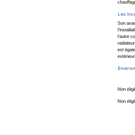
chauffag
Les inc
Son avan
l’install
l’autre 
radiateur
est égal
extérieur
Environ
Non éligi
Non éligi