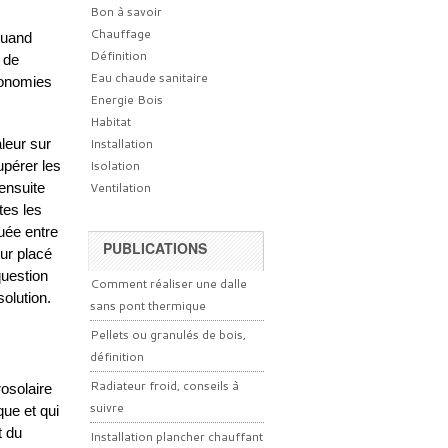
Bon à savoir
Chauffage
Quand
Définition
, de
Eau chaude sanitaire
conomies
Energie Bois
Habitat
leur sur
Installation
upérer les
Isolation
 ensuite
Ventilation
tes les
uée entre
PUBLICATIONS
eur placé
question
Comment réaliser une dalle
solution.
sans pont thermique
Pellets ou granulés de bois,
définition
Radiateur froid, conseils à
rosolaire
suivre
que et qui
t du
Installation plancher chauffant