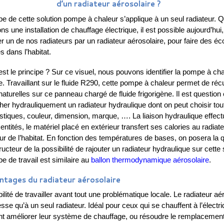
d’un radiateur aérosolaire ?
ipe de cette solution pompe à chaleur s’applique à un seul radiateur. 
s une installation de chauffage électrique, il est possible aujourd’hui
r un de nos radiateurs par un radiateur aérosolaire, pour faire des é
s dans l’habitat.
st le principe ? Sur ce visuel, nous pouvons identifier la pompe à cha
. Travaillant sur le fluide R290, cette pompe à chaleur permet de réc
naturelles sur ce panneau chargé de fluide frigorigène. Il est question
her hydrauliquement un radiateur hydraulique dont on peut choisir tou
istiques, couleur, dimension, marque, …. La liaison hydraulique effect
entités, le matériel placé en extérieur transfert ses calories au radiat
ieur de l’habitat. En fonction des températures de bases, on posera la 
ucteur de la possibilité de rajouter un radiateur hydraulique sur cette 
pe de travail est similaire au
ballon thermodynamique aérosolaire
.
ntages du radiateur aérosolaire
ilité de travailler avant tout une problématique locale. Le radiateur aé
sse qu’à un seul radiateur. Idéal pour ceux qui se chauffent à l’électri
nt améliorer leur système de chauffage, ou résoudre le remplacemen