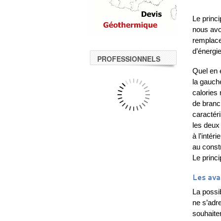
Le princ
nous avon
remplace
d’énergie
PROFESSIONNELS
Quel en e
la gauche
calories 
de branc
caractér
les deux 
à l’intér
au constr
Le princi
Les ava
La possib
ne s’adre
souhaite