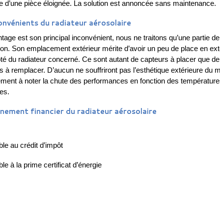
e d’une pièce éloignée. La solution est annoncée sans maintenance.
onvénients du radiateur aérosolaire
tage est son principal inconvénient, nous ne traitons qu’une partie de
ation. Son emplacement extérieur mérite d’avoir un peu de place en ext
coté du radiateur concerné. Ce sont autant de capteurs à placer que de
s à remplacer. D’aucun ne souffriront pas l’esthétique extérieure du mat
ement à noter la chute des performances en fonction des températur
es.
nement financier du radiateur aérosolaire
ble au crédit d’impôt
ble à la prime certificat d’énergie