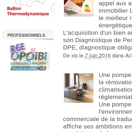
appel aux a
immobilier L
le meilleur
énergétiqu
L'acquisition d'un bien 
PROFESSIONNELS
son Diagnostique de Pe
DPE, diagnostique obligat
De
xls
le
7 juin 2016
dans
Act
Une pompe à
la rénovatio
climatisatio
réglementati
Une pompe 
l'environne
commerciale de la traduc
affiche ses ambitions en