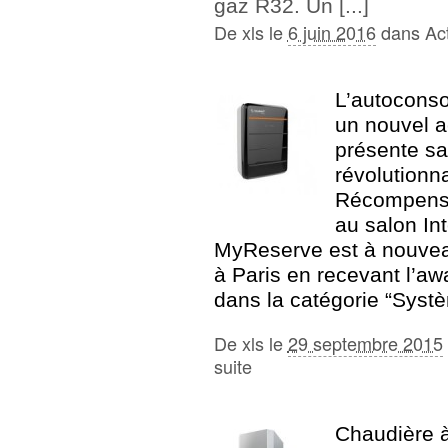
gaz R32. Un [...]
De
xls
le
6 juin 2016
dans
Act
L’autocons
un nouvel ac
présente sa
révolutionna
Récompensé
au salon Int
MyReserve est à nouve
à Paris en recevant l’aw
dans la catégorie “Systè
De
xls
le
29 septembre 2015
suite
Chaudière à