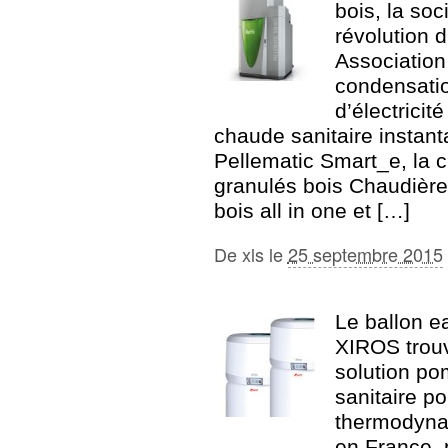
bois, la so
révolution d
Association
condensatio
d’électrici
chaude sanitaire instant
Pellematic Smart_e, la 
granulés bois Chaudière
bois all in one et […]
De
xls
le
25 septembre 2015
Le ballon 
XIROS trouv
solution po
sanitaire p
thermodyna
en France, 