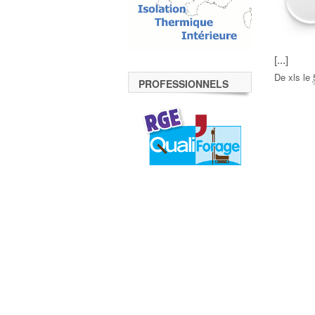
[...]
De
xls
le
PROFESSIONNELS