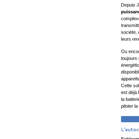
Depuis J
puissan
complexe
transmit
société,
leurs re
Ou encore
toujours
énergétiq
disponibl
appareils
Cette so
est déjà
la batte
piloter l
DEM
L’autoc
Entièrem