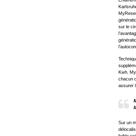
Karlsruh
MyReserv
générati
sur le ci
l’avantag
génératio
l’autoco
Technique
suppléme
Kwh. MyR
chacun d
assurer 
M
b
Sur un m
délocali
faible co