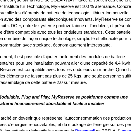
er Institute fur Technologie, MyReserve est 100 % allemande. Concr
e allie les éléments de batterie de technologie Lithium-Ion nouvelle
on avec des composants électroniques innovants. MyReserve se co
rcuit « DC », entre le système photovoltaïque et l’onduleur, et présent
e d’être compatible avec tous les onduleurs standards. Cette batterie
n combine de façon unique technologie, simplicité et efficacité pour 
nsommation avec stockage, économiquement intéressante.
ment, il est possible d’ajouter facilement des modules de batterie
ntaires pour une installation pouvant aller d’une capacité de 4,4 Kwh
eserve est compatible avec tous les onduleurs du marché. Quand à
es éléments ne faisant pas plus de 25 Kgs, une seule personne suffi
l’assemblage de cette batterie 2.0 sur mesure.
odulable, Plug and Play, MyReserve se positionne comme une
atterie financièrement abordable et facile à installer
arché en devenir que représente l’autoconsommation des productio
sées d’énergies renouvelables, et du stockage de l’énergie sur des pé
ût, les batteries résidentielles comme la
Powerwall
de TESLA, l’
Indep