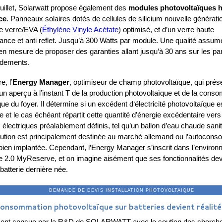
uillet, Solarwatt propose également des
modules photovoltaïques 
ce
. Panneaux solaires dotés de cellules de silicium nouvelle génératio
 verre/EVA (
Éthylène Vinyle Acétate
) optimisé, et d’un verre haute
tance et anti reflet. Jusqu’à 300 Watts par module. Une qualité assum
 en mesure de proposer des garanties allant jusqu’à 30 ans sur les p
ndements.
, l’
Energy Manager
, optimiseur de champ photovoltaïque, qui prés
 un aperçu à l’instant T de la production photovoltaïque et de la cons
ue du foyer. Il détermine si un excédent d‘électricité photovoltaïque e
e et le cas échéant répartit cette quantité d’énergie excédentaire vers
 électriques préalablement définis, tel qu’un ballon d’eau chaude sanit
lution est principalement destinée au marché allemand ou l’autocon
 bien implantée. Cependant, l’Energy Manager s’inscrit dans l’enviro
rie 2.0 MyReserve, et on imagine aisément que ses fonctionnalités dev
a batterie dernière née.
ANDE DE DEVIS INSTALLATION PHOTOV
onsommation photovoltaïque sur batteries devient réalité
ent conçue par la R&D de SOLARWATT avec le soutien des cherch