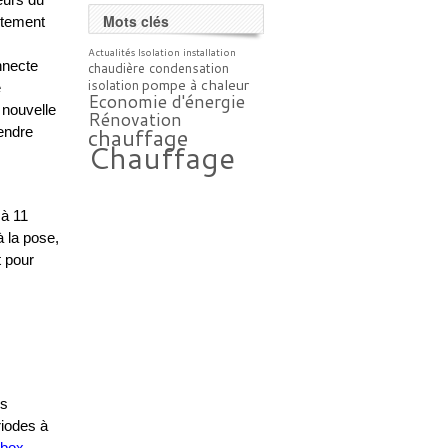
Mots clés
ètement
Actualités
Isolation
installation
nnecte
chaudière condensation
pompe à chaleur
isolation
e
Economie d'énergie
 nouvelle
Rénovation
chauffage
rendre
Chauffage
 à 11
 la pose,
t pour
ns
riodes à
box-