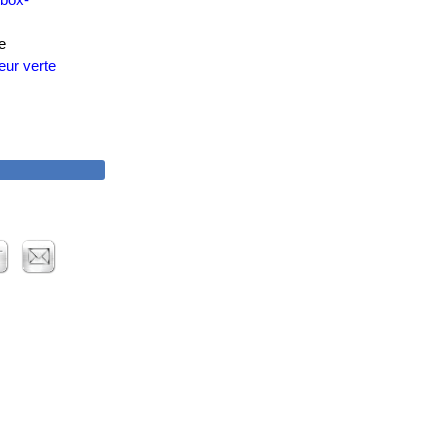
e
eur verte
OLTAIQUE