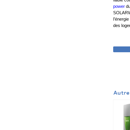
power
du
SOLARWAT
l’énergi
des loge
DEM
Autre