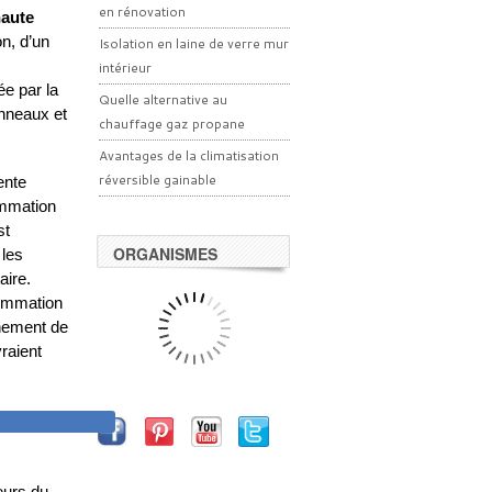
en rénovation
haute
n, d’un
Isolation en laine de verre mur
intérieur
ée par la
Quelle alternative au
anneaux et
chauffage gaz propane
Avantages de la climatisation
réversible gainable
ente
ommation
st
ORGANISMES
 les
aire.
sommation
nnement de
raient
OLTAIQUE
eurs du