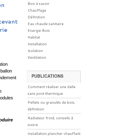
Bon à savoir
en
Chauffage
Définition
cevant
Eau chaude sanitaire
rie
Energie Bois
Habitat
Installation
Isolation
Ventilation
tion
ballon
PUBLICATIONS
rendement
Comment réaliser une dalle
e
sans pont thermique
 modules
Pellets ou granulés de bois,
définition
Radiateur froid, conseils à
oduire
suivre
Installation plancher chauffant