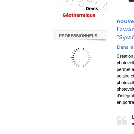
nouve
l’awar
PROFESSIONNELS
“Syst
Dans la
Création
photovol
permet a
solaire e
photovol
photovol
d’intégra
en portra
U
d