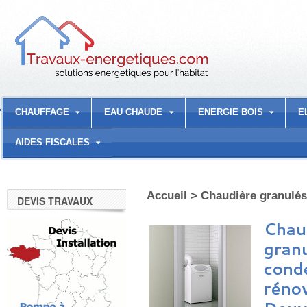
CHAUFFAGE
EAU CHAUDE
ENERGIE BOIS
E
AIDES FISCALES
Accueil
>
Chaudière granulés 
DEVIS TRAVAUX
Chau
granu
conde
réno