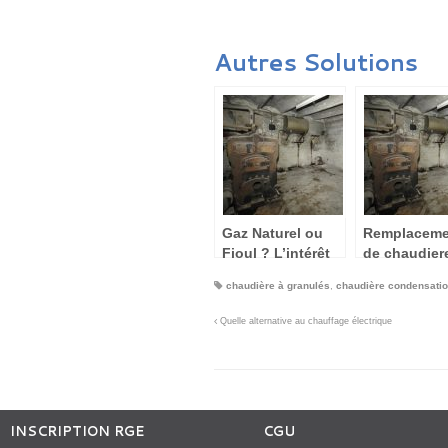
Autres Solutions
Gaz Naturel ou
Remplaceme
Fioul ? L’intérêt
de chaudier
de changer
changement
chaudière à granulés
,
chaudière condensati
d’énergie
d’énergie
Quelle alternative au chauffage électrique
INSCRIPTION RGE
CGU