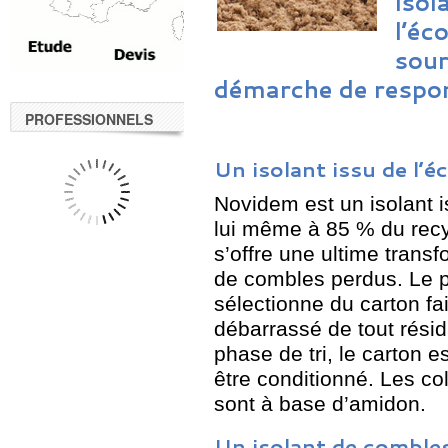
isol
l’éc
sour
démarche de respon
PROFESSIONNELS
Un isolant issu de l’é
Novidem est un isolant i
lui même à 85 % du recy
s’offre une ultime transf
de combles perdus. Le p
sélectionne du carton fa
débarrassé de tout résidu
phase de tri, le carton e
être conditionné. Les col
sont à base d’amidon.
Un isolant de comble