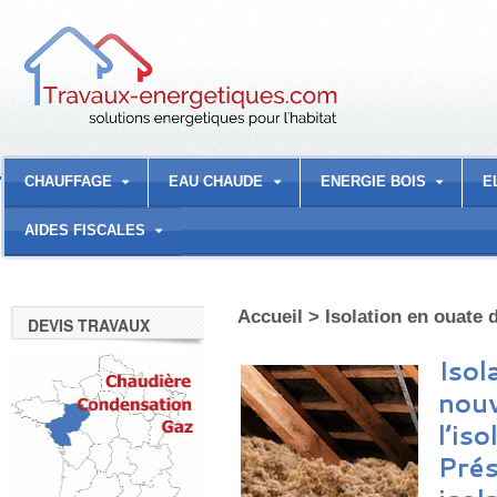
CHAUFFAGE
EAU CHAUDE
ENERGIE BOIS
E
AIDES FISCALES
Accueil
>
Isolation en ouate 
DEVIS TRAVAUX
Isol
nouv
l’is
Prés