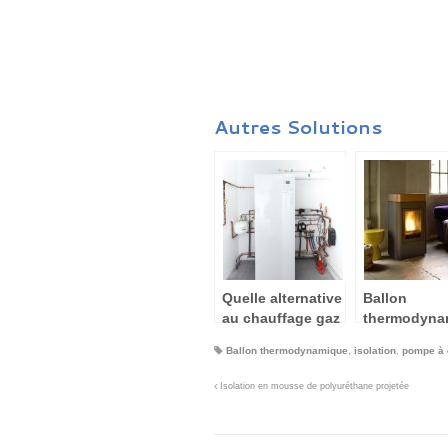
Autres Solutions
Quelle alternative
Ballon
au chauffage gaz
thermodyna
propane
e et poêle à
Ballon thermodynamique
,
isolation
,
pompe à 
granulés
Isolation en mousse de polyuréthane projetée