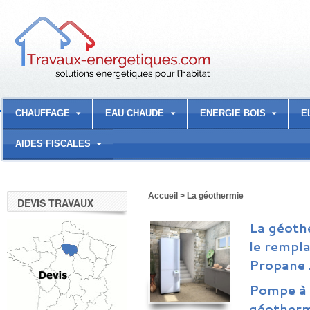
CHAUFFAGE
EAU CHAUDE
ENERGIE BOIS
E
AIDES FISCALES
Accueil
>
La géothermie
DEVIS TRAVAUX
La géoth
le rempl
Propane 
Pompe à 
géotherm