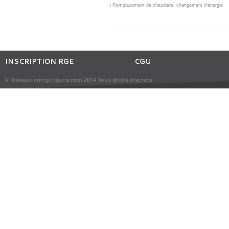
Remplacement de chaudiere, changement d’énergie
INSCRIPTION RGE
CGU
© Travaux-energetiques.com 2014 Tous droits réservés