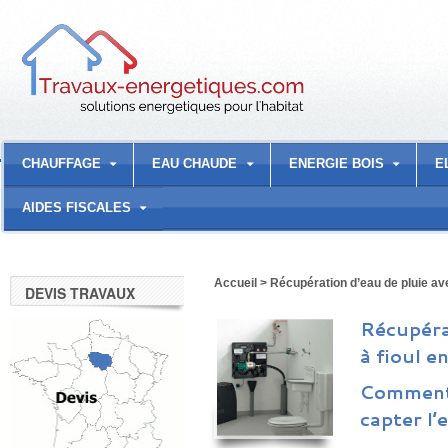
CHAUFFAGE
EAU CHAUDE
ENERGIE BOIS
E
AIDES FISCALES
Accueil
>
Récupération d’eau de pluie ave
DEVIS TRAVAUX
Récupéra
à fioul e
Comment r
capter l’