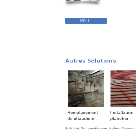
DEVIS
Autres Solutions
Remplacement
Installation
de chaudiere,
plancher
changement
chauffant e
Habitat
,
Récupération eau de pluie
,
Rénovati
d’énergie
rénovation