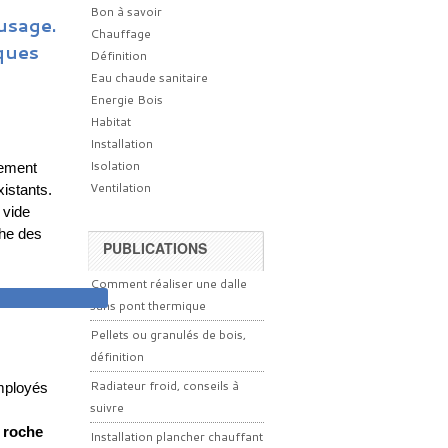
Bon à savoir
usage.
Chauffage
ques
Définition
Eau chaude sanitaire
Energie Bois
Habitat
Installation
Isolation
lement
Ventilation
xistants.
 vide
che des
PUBLICATIONS
Comment réaliser une dalle
TERIEURE
sans pont thermique
Pellets ou granulés de bois,
définition
Radiateur froid, conseils à
employés
suivre
e roche
Installation plancher chauffant