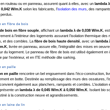
en rouleau ou en panneau, assurent quant à elles, avec un
lambda λ
 0,042 W/m.K
selon les fabricants, l’
isolation des murs
, des rampants
perdus.
n en fibre de bois
 de bois en fibre souple
, affichant un
lambda λ de 0,038 W/m.K
, est
rement à l’intérieur des logements assurant l’isolation thermique des
, et des combles. La
fibre de bois haute densité
, avec un
lambda 
/m.K
, livrée en panneau, assure elle, l’intégralité des mises en oeuvre
ieur du logement. Le panneau de fibre de bois est utilisé également en i
 par l’extérieur, et en ITE méthode dite sarking.
 en paille
on en paille
rencontre un bel engouement dans l’éco-construction, liv
lement en botte. Destinée au remplissage des murs des ossatures, l’is
e convient également aux planchers, rampants et combles. L’isolation 
e présente un
lambda λ de 0,045 W/m.K à 0,050 W/m.K
. Isolant bio 
estiné à la construction neuve et agrandissements.
 en laine de lin