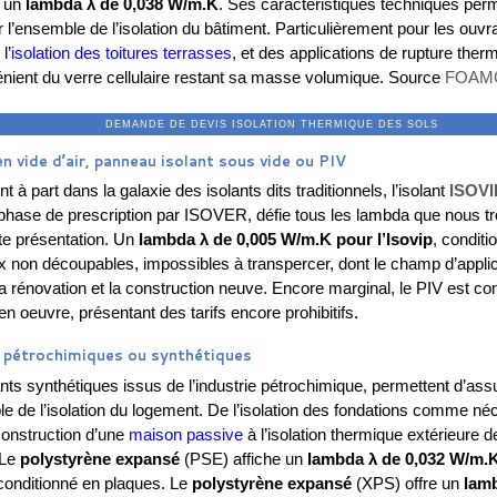
e un
lambda λ de 0,038 W/m.K
. Ses caractéristiques techniques per
 l’ensemble de l’isolation du bâtiment. Particulièrement pour les ouv
l’
isolation des toitures terrasses
, et des applications de rupture ther
énient du verre cellulaire restant sa masse volumique. Source
FOAM
ANDE DE DEVIS ISOLATION THERMIQUE 
en vide d’air, panneau isolant sous vide ou PIV
 à part dans la galaxie des isolants dits traditionnels, l’isolant
ISOVI
 phase de prescription par ISOVER, défie tous les lambda que nous t
te présentation. Un
lambda λ de 0,005 W/m.K pour l’Isovip
, conditi
 non découpables, impossibles à transpercer, dont le champ d’applic
a rénovation et la construction neuve. Encore marginal, le PIV est co
n oeuvre, présentant des tarifs encore prohibitifs.
s pétrochimiques ou synthétiques
nts synthétiques issus de l’industrie pétrochimique, permettent d’ass
le de l’isolation du logement. De l’isolation des fondations comme né
construction d’une
maison passive
à l’isolation thermique extérieure d
 Le
polystyrène expansé
(PSE) affiche un
lambda λ de 0,032 W/m.K
 conditionné en plaques. Le
polystyrène expansé
(XPS) offre un
lam