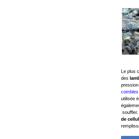
Le plus 
des
lam
pression
combles
utilisée
également
souffler
de cell
rempliss
DEM