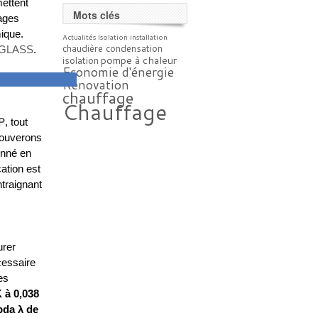
mettent
Mots clés
rages
mique.
Actualités
Isolation
installation
chaudière condensation
GLASS
.
pompe à chaleur
isolation
Economie d'énergie
Rénovation
DES SOLS
chauffage
Chauffage
P
, tout
rouverons
onné en
ation est
ntraignant
urer
cessaire
es
 à 0,038
bda λ de