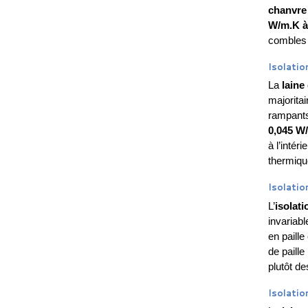
chanvre
W/m.K à
combles 
Isolatio
La
laine
majoritai
rampants
0,045 W
à l’intér
thermique
Isolation
L’
isolati
invariab
en paill
de paill
plutôt d
Isolation