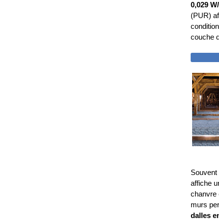
0,029 W
(PUR) af
conditio
couche d’
DEM
Souvent 
affiche 
chanvre e
murs per
dalles e