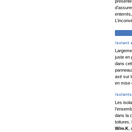
présent
d’assurer
enterrés, 
L’inconv
DEM
Isolant 
Largement
juste en
dans cet
panneaux
axé sur l
en mise e
Isolant
Les isola
l’ensemb
dans la 
toitures.
W/m.K
,