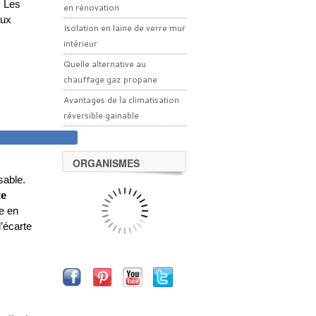
. Les
en rénovation
aux
Isolation en laine de verre mur
intérieur
Quelle alternative au
chauffage gaz propane
Avantages de la climatisation
réversible gainable
TERIEURE
ORGANISMES
sable.
te
e en
l’écarte