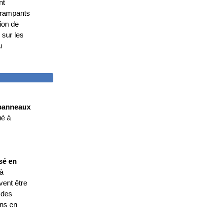
nt
 rampants
ion de
 sur les
u
S PERDUS
 panneaux
ué à
sé en
 à
vent être
 des
ins en