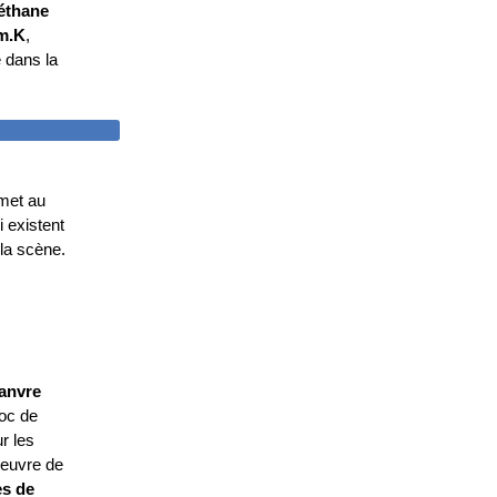
éthane
/m.K
,
 dans la
DES SOLS
emet au
i existent
 la scène.
anvre
loc de
ur les
oeuvre de
es de