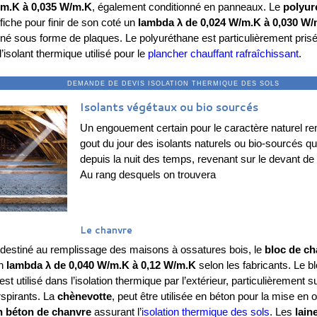
/m.K à 0,035 W/m.K
, également conditionné en panneaux. Le
polyur
fiche pour finir de son coté un
lambda λ de 0,024 W/m.K à 0,030 W
nné sous forme de plaques. Le polyuréthane est particulièrement prisé
isolant thermique utilisé pour le
plancher chauffant rafraîchissant
.
ANDE DE DEVIS ISOLATION THERMIQUE 
Isolants végétaux ou bio sourcés
Un engouement certain pour le caractère naturel r
gout du jour des isolants naturels ou bio-sourcés qu
depuis la nuit des temps, revenant sur le devant de
Au rang desquels on trouvera
Le chanvre
destiné au remplissage des maisons à ossatures bois, le
bloc de ch
un
lambda λ de 0,040 W/m.K à 0,12 W/m.K
selon les fabricants. Le b
st utilisé dans l’isolation thermique par l’extérieur, particulièrement s
spirants. La
chènevotte
, peut être utilisée en béton pour la mise en 
n béton de chanvre
assurant l’
isolation thermique des sols
. Les
lain