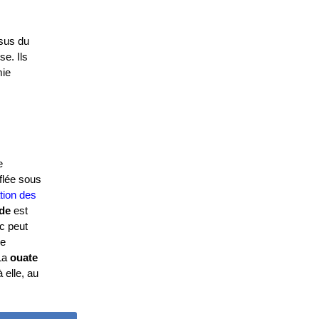
ssus du
se. Ils
mie
e
fflée sous
ation des
ide
est
c peut
ne
 La
ouate
à elle, au
S PERDUS