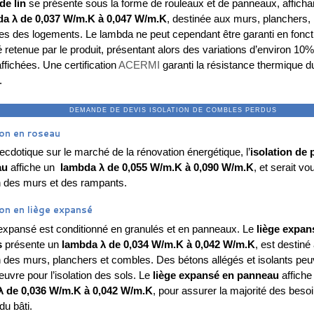
de lin
se présente sous la forme de rouleaux et de panneaux, afficha
a λ de 0,037 W/m.K à 0,047 W/m.K
, destinée aux murs, planchers,
es des logements. Le lambda ne peut cependant être garanti en fonct
é retenue par le produit, présentant alors des variations d’environ 10%
ffichées. Une certification
ACERMI
garanti la résistance thermique d
.
ANDE DE DEVIS ISOLATION DE COMBLE
ion en roseau
ecdotique sur le marché de la rénovation énergétique, l’
isolation de
au
affiche un
lambda λ de 0,055 W/m.K à 0,090 W/m.K
, et serait vo
on des murs et des rampants.
ion en liège expansé
 expansé est conditionné en granulés et en panneaux. Le
liège expan
s
présente un
lambda λ de 0,034 W/m.K à 0,042 W/m.K
, est destiné
on des murs, planchers et combles. Des bétons allégés et isolants peu
uvre pour l’isolation des sols. Le
liège expansé en panneau
affiche
λ de 0,036 W/m.K à 0,042 W/m.K
, pour assurer la majorité des beso
du bâti.