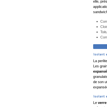
elle, pr
applicat
sandwich
Com
Cloi
Toit
Com
DEM
Isolant 
La perli
Les grain
expansé
granulats
de son ut
expansée
Isolant e
Le
verre