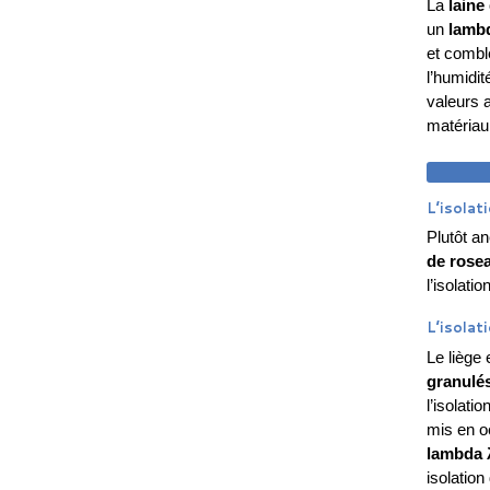
La
laine 
un
lambd
et combl
l’humidit
valeurs a
matériau
DEM
L’isolat
Plutôt an
de rose
l’isolati
L’isolat
Le liège
granulé
l’isolati
mis en oe
lambda 
isolation 