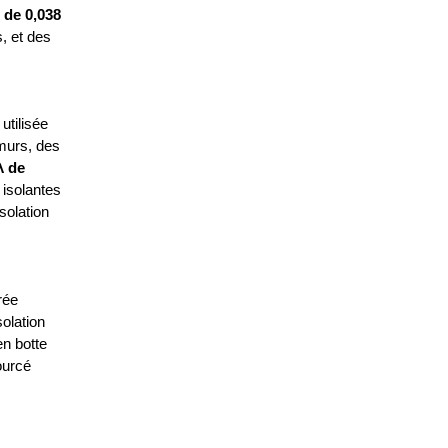
 de 0,038
, et des
 utilisée
 murs, des
λ de
 isolantes
solation
rée
olation
en botte
sourcé