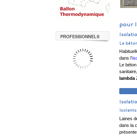
pour 
Isolati
PROFESSIONNELS
Le béton
Habituel
dans l’
is
Le béton 
sanitaire
lambda 
DEM
Isolati
Isolant
Laines d
dans la c
présent