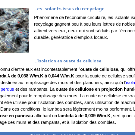
Les isolants issus du recyclage
Phénomène de l’économie circulaire, les isolants i
recyclage gagnent peu à peu leurs lettres de nobles
attirent vers eux, ceux qui sont séduits par l’écono
durable, génératrice d’emplois locaux.
L’isolation en ouate de cellulose
connu d’entre eux est incontestablement l’
ouate de cellulose
, qui offr
bda λ de 0,038 W/m.K à 0,044 W/m.K
pour la ouate de cellulose sou
 destinée au remplissage des murs et des planchers, ainsi qu’à l’
isol
 perdus
et des rampants. La
ouate de cellulose en projection hum
 également pour le remplissage des murs. La ouate de cellulose en vra
 être utilisée pour l’isolation des combles, sans utilisation de machi
. Dans ces conditions, le lambda sera légèrement moins performant.
ulose en panneau
affichant un
lambda λ de 0,039 W/m.K
, sert quant 
age des murs et des rampants, et à l’isolation des combles.
ANDE DE DEVIS ISOLATION DE COMBLE