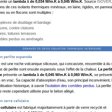
ésente un
lambda λ de 0,034 W/m.K à 0,045 W/m.K
. Source
ISOVER
ions de ces isolants thermiques minéraux, en laine, rigides, en panne
es ou en flocons sont multiples :
plexes de doublage et bardage
sons, contre cloisons
ures, toitures terrasses
bles perdus
ou aménagés
ANDE DE DEVIS ISOLATION THERMIQUE IN
en perlite expansée
te est une roche volcanique siliceuse, qui concassée, ressemble à du 
s de perlite sont ensuite expansés sous l’effet de la chaleur.
La perli
e
présente un
lambda λ de 0,045 W/m.K à 0,060 W/m.K
, se présent
 en vrac. Sa capacité d’absorption d’eau, son principal inconvénient, 
ilisation historique, à savoir l’
isolation des combles perdus
. La perlite
 reste cependant utilisée pour le béton allégé.
n verre cellulaire
 cellulaire
est fabriqué majoritairement à partir de verre recyclé et