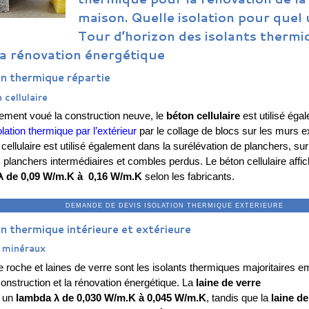
maison. Quelle isolation pour quel 
Tour d’horizon des isolants thermi
la rénovation énergétique
on thermique répartie
 cellulaire
lement voué la construction neuve, le
béton cellulaire
est utilisé éga
olation thermique par l’extérieur
par le collage de blocs sur les murs e
cellulaire est utilisé également dans la surélévation de planchers, sur
, planchers intermédiaires et combles perdus. Le béton cellulaire affi
λ de 0,09 W/m.K à 0,16 W/m.K
selon les fabricants.
ANDE DE DEVIS ISOLATION THERMIQUE EX
on thermique intérieure et extérieure
s minéraux
e roche et laines de verre sont les isolants thermiques majoritaires 
onstruction et la rénovation énergétique. La
laine de verre
e un
lambda λ de 0,030 W/m.K à 0,045 W/m.K
, tandis que la
laine d